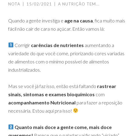
NOTA
|
15/02/2021
|
A NUTRIÇÃO TEM...
Quando a gente investiga e
age na causa
, fica muito mais
fácil não cair de cara no açúcar. Então vamos lá:⁣⁣
Corrigir
carências de nutrientes
aumentando a
variedade do que você come, priorizando cores variadas
de alimentos com o mínimo possível de alimentos
industrializados. ⁣
Mas se você já faz isso, então está faltando
rastrear
sinais, sintomas e exames bioquímicos
com
acompanhamento Nutricional
para fazer a reposição
necessária. Estou aqui pra isso!
Quanto mais doce a gente come, mais doce
queremos!
Parece que o paladar vai ficando “viciado”,