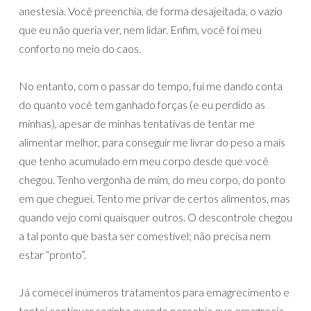
anestesia. Você preenchia, de forma desajeitada, o vazio
que eu não queria ver, nem lidar. Enfim, você foi meu
conforto no meio do caos.
No entanto, com o passar do tempo, fui me dando conta
do quanto você tem ganhado forças (e eu perdido as
minhas), apesar de minhas tentativas de tentar me
alimentar melhor, para conseguir me livrar do peso a mais
que tenho acumulado em meu corpo desde que você
chegou. Tenho vergonha de mim, do meu corpo, do ponto
em que cheguei. Tento me privar de certos alimentos, mas
quando vejo comi quaisquer outros. O descontrole chegou
a tal ponto que basta ser comestível; não precisa nem
estar “pronto”.
Já comecei inúmeros tratamentos para emagrecimento e
tentei continuar sozinha quando percebia que emagrecia,