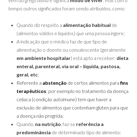
vem do grego
díaita
e significa
modo de viver
. Mas com o
tempo outros significados foram sendo atribuídos, como:
Quando diz respeito a
alimentação habitual
de
(alimentos sólidos e líquidos) que uma pessoa ingere;
A indicação que o médico faz de que tipo de
alimentação o doente ou convalescente (geralmente
em ambiente hospitalar
) está apto a receber:
dieta
enteral, parenteral, via oral – líquida, pastosa,
geral, etc
;
Referente a
abstenção
de certos alimentos para
fins
terapêuticos
: por exemplo no tratamento da doença
celíaca (condição autoimune) tem que haver a
exclusão de alimentos que contenham glúten para que
a doença não progrida;
Quando,
na nutrição
, faz-se
referência a
predominância
de determinado tipo de alimento: