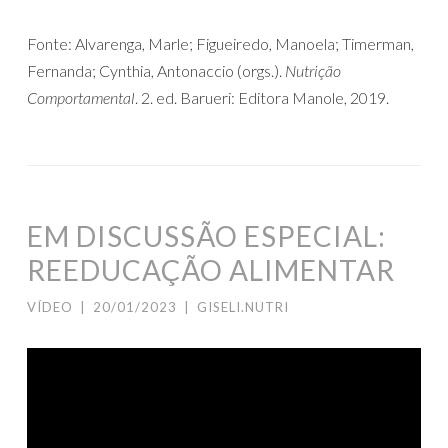
Fonte: Alvarenga, Marle; Figueiredo, Manoela; Timerman,
Fernanda; Cynthia, Antonaccio (orgs.).
Nutrição
Comportamental
. 2. ed. Barueri: Editora Manole, 2019.
EM DISCUSSÃO ESPECIAL:
REEDUCAÇÃO ALIMENTAR
VÍDEO
|
20/01/2023
|
GISELI.NUTRI