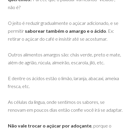
não é? ⁣
O jeito é reduzir gradualmente o açúcar adicionado, e se
permitir
saborear também o amargo e o ácido
. Ex:
retirar o açúcar do café e insistir até se acostumar. ⁣⁣
Outros alimentos amargos são: chás verde, preto e mate,
além de agrião, rúcula, almeirão, escarola, jiló, etc. ⁣⁣
E dentre os ácidos estão o limão, laranja, abacaxi, ameixa
fresca, etc. ⁣⁣
As células da língua, onde sentimos os sabores, se
renovam em poucos dias então confie você irá se adaptar.⁣⁣
Não vale trocar o açúcar por adoçante
, porque o