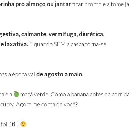
rinha pro almoço ou jantar
ficar pronto e a fome já
gestiva, calmante, vermífuga, diurética,
 e laxativa.
E quando SEM a casca torna-se
as a época vai
de agosto a maio.
ta e a
maçã verde. Como a banana antes da corrida
curry. Agora me conta de você? ⁣
oi útil!