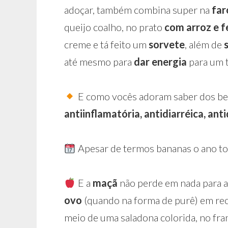
adoçar, também combina super na
far
queijo coalho, no prato
com arroz e f
creme e tá feito um
sorvete
, além de
até mesmo para
dar energia
para um t
E como vocês adoram saber dos ben
antiinflamatória, antidiarréica, an
Apesar de termos bananas o ano to
E a
maçã
não perde em nada para
ovo
(quando na forma de purê) em rec
meio de uma saladona colorida, no fr