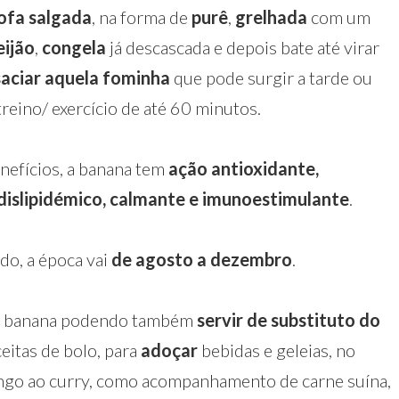
ofa salgada
, na forma de
purê
,
grelhada
com um
eijão
,
congela
já descascada e depois bate até virar
saciar aquela fominha
que pode surgir a tarde ou
reino/ exercício de até 60 minutos.⁣
efícios, a banana tem
ação antioxidante,
tidislipidémico, calmante e imunoestimulante
. ⁣
do, a época vai
de agosto a dezembro
.⁣
 a banana podendo também
servir de substituto do
eitas de bolo, para
adoçar
bebidas e geleias, no
ango ao curry, como acompanhamento de carne suína,