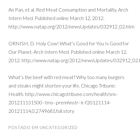
An Pan, et al. Red Meat Consumption and Mortality. Arch
Intern Med. Published online March 12, 2012.
http://www.natap.org/2012/newsUpdates/032912_02.htm
ORNISH, D. Holy Cow! What’s Good for You Is Good for
Our Planet. Arch Intern Med. Published online March 12,
2012. http://www.natap.org/2012/newsUpdates/032912_02
What’s the beef with red meat? Why too many burgers
and steaks might shorten your life. Chicago Tribune:
Health. http://www.chicagotribune.com/health/sns-
201211131500–tms–premhnstr–k-f20121114-
20121114,0,2749681,full.story
POSTADO EM
UNCATEGORIZED