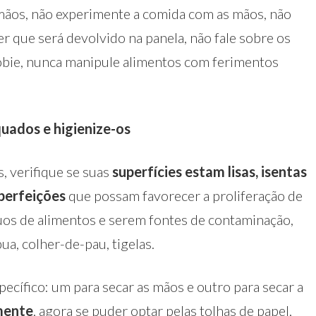
s mãos, não experimente a comida com as mãos, não
 que será devolvido na panela, não fale sobre os
sobie, nunca manipule alimentos com ferimentos
quados e higienize-os
s, verifique se suas
superfícies estam lisas, isentas
mperfeições
que possam favorecer a proliferação de
uos de alimentos e serem fontes de contaminação,
ua, colher-de-pau, tigelas.
ecífico: um para secar as mãos e outro para secar a
mente
, agora se puder optar pelas tolhas de papel,