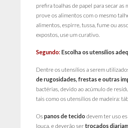
prefira toalhas de papel para secar a
prove os alimentos com o mesmo talher
alimentos, espirre, tussa, fume ou as
expostos, use um curativo.
Segundo:
Escolha os utensílios ade
Dentre os utensílios a serem utilizado
de rugosidades, frestas e outras i
bactérias, devido ao acúmulo de resíd
tais como os utensílios de madeira: táb
Os
panos de tecido
devem ter uso esp
louça, e deverão ser
trocados diaria