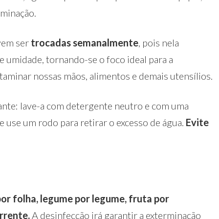
aminação.
vem ser
trocadas semanalmente
, pois nela
 umidade, tornando-se o foco ideal para a
ntaminar nossas mãos, alimentos e demais utensílios.
nte: lave-a com detergente neutro e com uma
e use um rodo para retirar o excesso de água.
Evite
por folha, legume por legume, fruta por
rrente.
A desinfecção irá garantir a exterminação